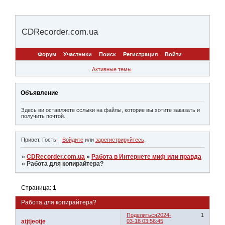
CDRecorder.com.ua
Форум
Участники
Поиск
Регистрация
Войти
Активные темы
Объявление
Здесь ви оставляете сслыки на файлы, которие вы хотите заказать и
получить почтой.
Привет, Гость!
Войдите
или
зарегистрируйтесь
.
»
CDRecorder.com.ua
»
Работа в Интернете миф или правда
»
Работа для копирайтера?
Страница:
1
Работа для копирайтера?
Поделиться
2024-
1
atjtjeotje
03-18 03:56:45