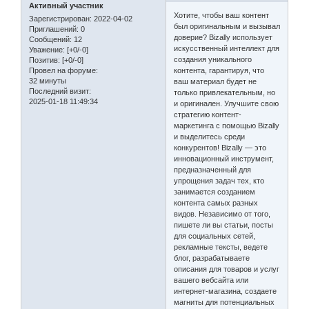
Активный участник
Хотите, чтобы ваш контент
Зарегистрирован
: 2022-04-02
был оригинальным и вызывал
Приглашений:
0
доверие? Bizally использует
Сообщений:
12
искусственный интеллект для
Уважение:
[+0/-0]
создания уникального
Позитив:
[+0/-0]
контента, гарантируя, что
Провел на форуме:
32 минуты
ваш материал будет не
Последний визит:
только привлекательным, но
2025-01-18 11:49:34
и оригинален. Улучшите свою
стратегию контент-
маркетинга с помощью Bizally
и выделитесь среди
конкурентов! Bizally — это
инновационный инструмент,
предназначенный для
упрощения задач тех, кто
занимается созданием
контента самых разных
видов. Независимо от того,
пишете ли вы статьи, посты
для социальных сетей,
рекламные тексты, ведете
блог, разрабатываете
описания для товаров и услуг
вашего вебсайта или
интернет-магазина, создаете
магниты для потенциальных