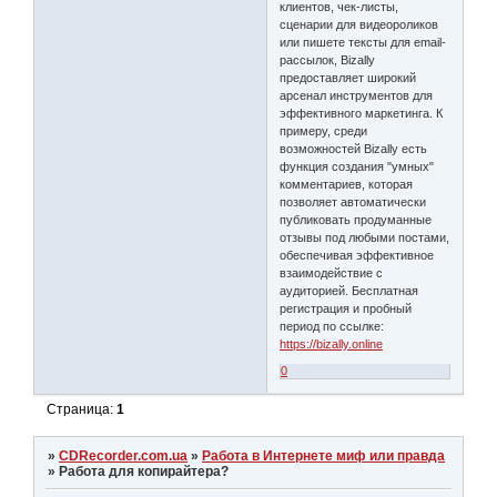
клиентов, чек-листы,
сценарии для видеороликов
или пишете тексты для email-
рассылок, Bizally
предоставляет широкий
арсенал инструментов для
эффективного маркетинга. К
примеру, среди
возможностей Bizally есть
функция создания "умных"
комментариев, которая
позволяет автоматически
публиковать продуманные
отзывы под любыми постами,
обеспечивая эффективное
взаимодействие с
аудиторией. Бесплатная
регистрация и пробный
период по ссылке:
https://bizally.online
0
Страница:
1
»
CDRecorder.com.ua
»
Работа в Интернете миф или правда
»
Работа для копирайтера?