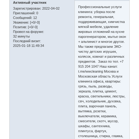
Активный участник
Профессиональные услуги
Зарегистрирован
: 2022-04-02
клининга: уборка после
Приглашений:
0
ремонта, генеральная,
Сообщений:
12
поддерживающая, химчистка
Уважение:
[+0/-0]
мягкой мебели, удаление
Позитив:
[+0/-0]
жировых отложений на кухне
Провел на форуме:
32 минуты
парогенератором, мытье окон
Последний визит:
+ альпинист и многое другое.
2025-01-18 11:49:34
Мы также предлагаем ЭКО-
чистку детских игрушек,
колясок, комнат и различных
предметов. Заказ по тел. +7
915 204 1047 Наш канал:
t.me/wwcleaning Москва и
Московская область Услуги
клининга офиса, квартиры:
грязь, пыль, разводы,
зеркала, плитка, цемент,
краска, светильники, люстры,
свч, холодильник, духовка,
плита, варочная панель,
вытяжка, розетки,
выключатели, керамика,
смесители, скотч, мусор,
шкафы, сантехника,
плинтуса, фартук,
столешница, стирка, глажка,