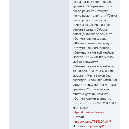
пятна, загрязнения, диван,
кровать ✅Уборка квартиры
после ремонта ✅Уборка
после ремонта цена ✅Уборка
после ремонта москва
✅Уборка квартиры после
ремонта цена ✅Уборка
помещений после ремонта
✅Услуги клининга цены
✅Клининг компания услуги
✅Услуги клининга офиса
✅Химчистка мягкой мебели
москва ✅Химчистка мягкой
мебели +на дому
✅Химчистка мягкой мебели
+и ковров ✅Мытье окон +в
москве ✅Мытье окон без
разводов ✅Клининг компания
услуги ✅ЭКО чистка детских
кресел ✅Экологическая
очистка детских комнат
✅Услуги клининга квартир
Заказ по тел. +7 915 204 1047
Наш канал:
https://t.me/wwcleaning
Вотсап:
https://wa.me/79152041047
Перейти:
https://is.gd/6HTT8X