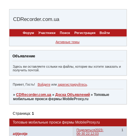
CDRecorder.com.ua
Форум
Участники
Поиск
Регистрация
Войти
Активные темы
Объявление
Здесь ви оставляете сслыки на файлы, которие вы хотите заказать и
получить почтой.
Привет, Гость!
Войдите
или
зарегистрируйтесь
.
»
CDRecorder.com.ua
»
Доска Объявлений
»
Топовые
мобильные прокси фермы MobileProxy.ru
Страница:
1
Топовые мобильные прокси фермы MobileProxy.ru
Поделиться
2023-
1
atjtjeotje
06-30 22:12:03