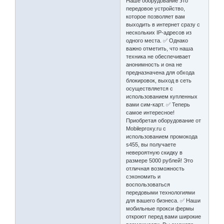
Наше оборудование это
передовое устройство,
которое позволяет вам
выходить в интернет сразу с
нескольких IP-адресов из
одного места. ✅ Однако
важно отметить, что наша
техника не обеспечивает
анонимность и она не
предназначена для обхода
блокировок, выход в сеть
осуществляется с
использованием купленных
вами сим-карт. ✅ Теперь
самое интересное!
Приобретая оборудование от
Mobileproxy.ru с
использованием промокода
s455, вы получаете
невероятную скидку в
размере 5000 рублей! Это
отличная возможность
сэкономить и
воспользоваться
передовыми технологиями
для вашего бизнеса. ✅ Наши
мобильные прокси фермы
откроют перед вами широкие