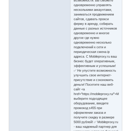
возможности. Вы сможете
одновременно управлять
несколькими аккаунтами,
заниматься продвижением
сайтов, сдавать прокси
ферму в аренду, собирать
данные с разных источников
одновременно и многое
другое где нужно
одновременно несколько
подключений к сети и
периодическая смена ip
адреса. С Mobileproxy.ru ваш
бизнес будет оперативным,
эффективным и успешным!
✅ Не упустите возможность
улучшить свое интернет-
присутствие и сэкономить
деньги! Посетите наш веб-
сайт <a
href="https://mobileproxy.ru/">MobilePro
выберите подходящее
оборудование, введите
промокод s455 при
оформлении заказа и
получите скидку в размере
5000 рублей! ✅ Mobileproxy.ru
- ваш надежный партнер для