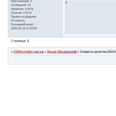
Приглашений:
0
0
Сообщений:
12
Уважение:
[+0/-0]
Позитив:
[+0/-0]
Провел на форуме:
32 минуты
Последний визит:
2025-01-18 11:49:34
Страница:
1
»
CDRecorder.com.ua
»
Доска Объявлений
»
Секреты рулетки 2023