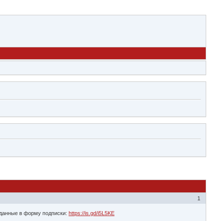
1
 данные в форму подписки:
https://is.gd/i5L5KE