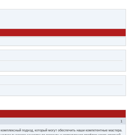
1
и комплексный подход, который могут обеспечить наши компетентные мастера.
м услуги высокого качества по ремонту и исправлению проблем компьютерной