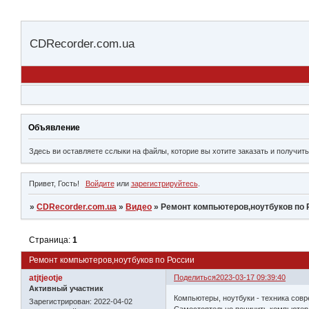
CDRecorder.com.ua
Объявление
Здесь ви оставляете сслыки на файлы, которие вы хотите заказать и получить
Привет, Гость!
Войдите
или
зарегистрируйтесь
.
»
CDRecorder.com.ua
»
Видео
»
Ремонт компьютеров,ноутбуков по 
Страница:
1
Ремонт компьютеров,ноутбуков по России
atjtjeotje
Поделиться
2023-03-17 09:39:40
Активный участник
Компьютеры, ноутбуки - техника совр
Зарегистрирован
: 2022-04-02
Самостоятельно починить компьютер 