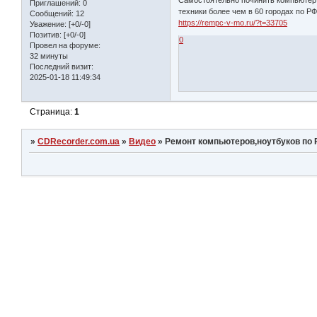
Приглашений:
0
техники более чем в 60 городах по 
Сообщений:
12
https://rempc-v-mo.ru/?t=33705
Уважение:
[+0/-0]
Позитив:
[+0/-0]
0
Провел на форуме:
32 минуты
Последний визит:
2025-01-18 11:49:34
Страница:
1
»
CDRecorder.com.ua
»
Видео
»
Ремонт компьютеров,ноутбуков по 