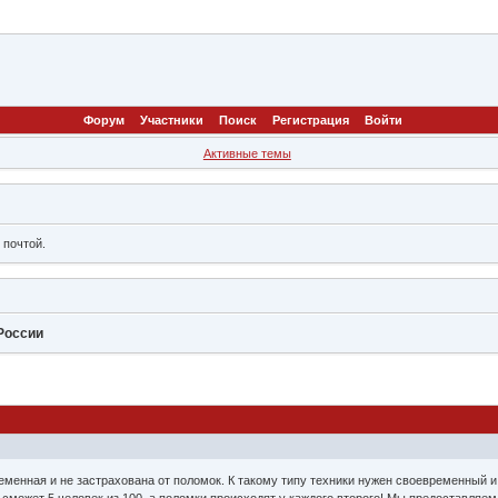
Форум
Участники
Поиск
Регистрация
Войти
Активные темы
 почтой.
России
еменная и не застрахована от поломок. К такому типу техники нужен своевременный 
сможет 5 человек из 100, а поломки происходят у каждого второго! Мы предоставляе