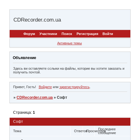
CDRecorder.com.ua
Форум
Участники
Поиск
Регистрация
Войти
Активные темы
Объявление
Здесь ви оставляете сслыки на файлы, которие вы хотите заказать и
получить почтой.
Привет, Гость!
Войдите
или
зарегистрируйтесь
.
»
CDRecorder.com.ua
»
Софт
Страница:
1
Софт
Последнее
Тема
Ответов
Просмотров
сообщение