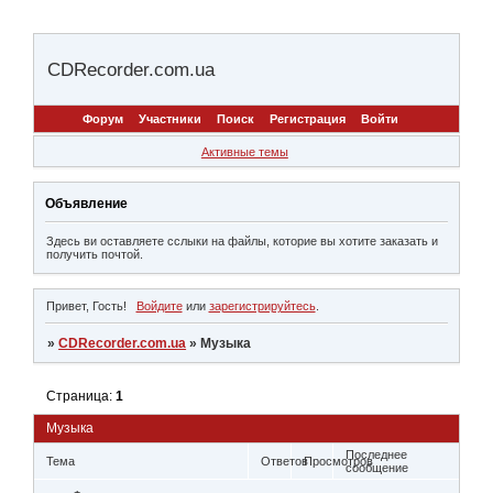
CDRecorder.com.ua
Форум
Участники
Поиск
Регистрация
Войти
Активные темы
Объявление
Здесь ви оставляете сслыки на файлы, которие вы хотите заказать и
получить почтой.
Привет, Гость!
Войдите
или
зарегистрируйтесь
.
»
CDRecorder.com.ua
»
Музыка
Страница:
1
Музыка
Последнее
Тема
Ответов
Просмотров
сообщение